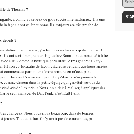
amille de Thomas ?
garde, a connu avant eux de gros succès internationaux. Il a une
 la façon dont ça fonctionne. Il a toujours été très proche de
x débuts ?
ment définis. Comme eux, j’ai toujours eu beaucoup de chance. A
s, ils ont sorti leur premier single chez Soma, ont commencé à faire
é avec eux. Comme la boutique périclitait, le très généreux Guy-
i été son co-locataire de façon grâcieuse pendant quelques années.
 j’ai commencé à participer à leur aventure, en m’occupant
é pour Thomas, Crydamoure pour Guy-Man. Je n’ai jamais été
aire, comme chacun dans la petite équipe qui gravitait autour du
is-à-vis de l’extérieur. Nous, on aidait à réaliser, à appliquer des
ar le seul manager de Daft Punk, c’est Daft Punk.
 ?
s très chanceux. Nous voyagions beaucoup, dans de bonnes
i jeunes. Tout était fun, il n’y avait pas de contraintes, pas
ce premier album ?