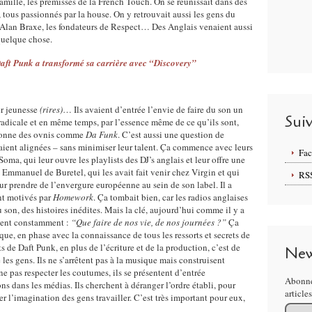
famille, les prémisses de la French Touch. On se réunissait dans des
, tous passionnés par la house. On y retrouvait aussi les gens du
 Alan Braxe, les fondateurs de Respect… Des Anglais venaient aussi
 quelque chose.
aft Punk a transformé sa carrière avec “Discovery”
ur jeunesse
(rires)
… Ils avaient d’entrée l’envie de faire du son un
Sui
adicale et en même temps, par l’essence même de ce qu’ils sont,
 donne des ovnis comme
Da Funk
. C’est aussi une question de
taient alignées – sans minimiser leur talent. Ça commence avec leurs
Fa
Soma, qui leur ouvre les playlists des DJ’s anglais et leur offre une
 Emmanuel de Buretel, qui les avait fait venir chez Virgin et qui
RS
our prendre de l’envergure européenne au sein de son label. Il a
nt motivés par
Homework
. Ça tombait bien, car les radios anglaises
son, des histoires inédites. Mais la clé, aujourd’hui comme il y a
osent constamment :
“Que faire de nos vie, de nos journées ?”
Ça
ique, en phase avec la connaissance de tous les ressorts et secrets de
ts de Daft Punk, en plus de l’écriture et de la production, c’est de
New
les gens. Ils ne s’arrêtent pas à la musique mais construisent
 ne pas respecter les coutumes, ils se présentent d’entrée
Abonne
ns dans les médias. Ils cherchent à déranger l’ordre établi, pour
article
er l’imagination des gens travailler. C’est très important pour eux,
Email