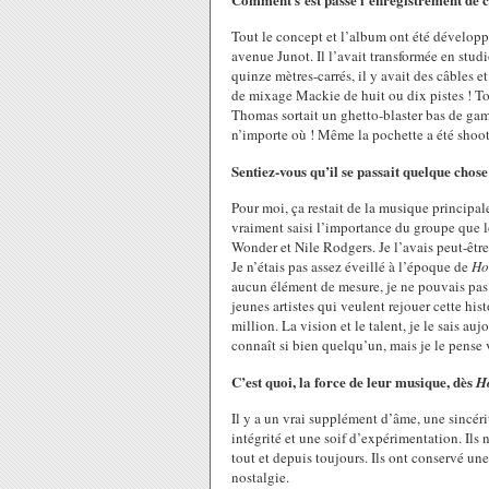
Tout le concept et l’album ont été dévelop
avenue Junot. Il l’avait transformée en studi
quinze mètres-carrés, il y avait des câbles e
de mixage Mackie de huit ou dix pistes ! Tou
Thomas sortait un ghetto-blaster bas de gamm
n’importe où ! Même la pochette a été shoo
Sentiez-vous qu’il se passait quelque chos
Pour moi, ça restait de la musique principale
vraiment saisi l’importance du groupe que 
Wonder et Nile Rodgers. Je l’avais peut-être
Je n’étais pas assez éveillé à l’époque de
Ho
aucun élément de mesure, je ne pouvais pas 
jeunes artistes qui veulent rejouer cette his
million. La vision et le talent, je le sais au
connaît si bien quelqu’un, mais je le pense 
C’est quoi, la force de leur musique, dès
H
Il y a un vrai supplément d’âme, une sincér
intégrité et une soif d’expérimentation. Ils 
tout et depuis toujours. Ils ont conservé un
nostalgie.