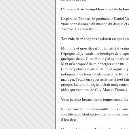
Cette maîtrise du sujet leur vient de la f
Le père de Thomas, le producteur Daniel Van
vraie connaissance du marché du disque et de
Thomas, l’a conseillé.
Ton rôle de manager consistait en quoi au
Mon rôle et mon titre n’ont jamais été vrai
l’époque où je tenais ma boutique de disque
quelques dates. C’est là que j’ai sympathis
Man m’a proposé de m’héberger chez lui. J’a
Comme j’étais sur place, de fil en aiguille,
notamment de leurs labels respectifs, Roul
manager, j’étais un super assistant à tout f
groupe. La terminologie, c’était uniquement v
idées qui venaient de Guy-Man et Thomas. C
Vous passiez beaucoup de temps ensemble
Nous étions toujours ensemble, nous étion
conditions, c’était incroyable pour des gens s
d’horaires.
Comment s’est passé l’enregistrement de 