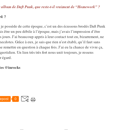
ier album de Daft Punk, que reste-t-il vraiment de “Homework” ?
?
rk
ue je possède de cette époque, c’est un des écussons brodés Daft Punk
vais être un peu débile à l’époque, mais j’avais l’impression d’être
s jours. J’ai beaucoup appris à leur contact tout en, bizarrement, ne
cdotes. Grâce à eux, je sais que rien n’est établi, qu’il faut sans
se remettre en question à chaque fois. J’ai eu la chance de vivre ça,
uotidien. Un lien très très fort nous unit toujours, je ressens
r égard.
 les @inrocks
epost
0