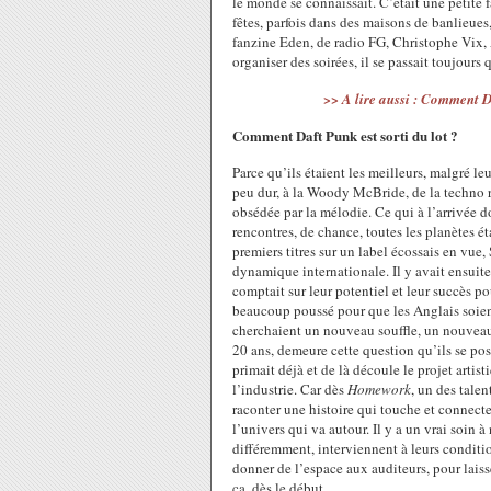
le monde se connaissait. C’était une petite 
fêtes, parfois dans des maisons de banlieues
fanzine Eden, de radio FG, Christophe Vix,
organiser des soirées, il se passait toujours
>> A lire aussi : Comment D
Comment Daft Punk est sorti du lot ?
Parce qu’ils étaient les meilleurs, malgré le
peu dur, à la Woody McBride, de la techno r
obsédée par la mélodie. Ce qui à l’arrivée
rencontres, de chance, toutes les planètes é
premiers titres sur un label écossais en vue, 
dynamique internationale. Il y avait ensuite
comptait sur leur potentiel et leur succès p
beaucoup poussé pour que les Anglais soie
cherchaient un nouveau souffle, un nouveau 
20 ans, demeure cette question qu’ils se p
primait déjà et de là découle le projet artist
l’industrie. Car dès
Homework
, un des talen
raconter une histoire qui touche et connecte 
l’univers qui va autour. Il y a un vrai soin à
différemment, interviennent à leurs conditio
donner de l’espace aux auditeurs, pour laiss
ça, dès le début.