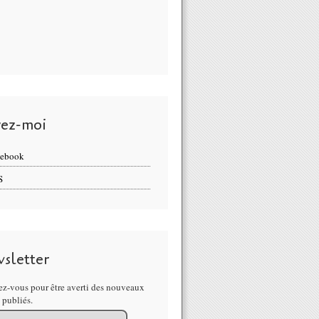
vez-moi
cebook
S
sletter
z-vous pour être averti des nouveaux
s publiés.