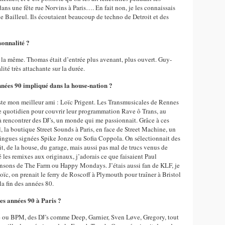
ans une fête rue Norvins à Paris…. En fait non, je les connaissais
e Bailleul. Ils écoutaient beaucoup de techno de Detroit et des
sonnalité ?
 la même. Thomas était d’entrée plus avenant, plus ouvert. Guy-
ité très attachante sur la durée.
nées 90 impliqué dans la house-nation ?
reste mon meilleur ami : Loïc Prigent. Les Transmusicales de Rennes
e quotidien pour couvrir leur programmation Rave ô Trans, au
 rencontrer des DJ’s, un monde qui me passionnait. Grâce à ces
l, la boutique Street Sounds à Paris, en face de Street Machine, un
fringues signées Spike Jonze ou Sofia Coppola. On sélectionnait des
, de la house, du garage, mais aussi pas mal de trucs venus de
 les remixes aux originaux, j’adorais ce que faisaient Paul
nsons de The Farm ou Happy Mondays. J’étais aussi fan de KLF, je
oïc, on prenait le ferry de Roscoff à Plymouth pour traîner à Bristol
la fin des années 80.
des années 90 à Paris ?
 ou BPM, des DJ’s comme Deep, Garnier, Sven Løve, Gregory, tout