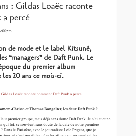
s : Gildas Loaëc raconte
 a percé
14:00pm
on de mode et le label Kitsuné,
 des “managers” de Daft Punk. Le
l’époque du premier album
les 20 ans ce mois-ci.
mem-Christo et Thomas Bangalter, les deux Daft Punk ?
’, leur premier groupe, mais déjà sans doute Daft Punk. Je n’ai aucune
qui lui, se souvient sans doute de la date de notre première
 ? Dans le Finistère, avec le journaliste Loïc Prigent, que je
anzines, et c’est possible qu’on les ait rencontrés pendant les