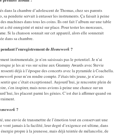
pés dans la chambre d’adolescent de Thomas, chez ses parents
o, sa penderie servait à entasser les instruments. Ça faisait à peine
t des machines dans tous les coins. Ils ont fait l’album sur une table
t a été enregistré et mixé sur place. Pour tester les morceaux,
e. Si la chanson sonnait sur cet appareil, alors elle sonnerait
tée dans sa chambre.
e pendant l’enregistrement de
?
Homework
ment instrumentale, je n’en saisissais pas le potentiel. Je n’ai
lorsque je les ai vus sur scène aux Grammy Awards avec Stevie
 ressenti déjà à l’époque des concerts avec la pyramide à Coachella.
mework
pour m’en rendre compte. J’étais très jeune, je n’avais
sentir que c’était exceptionnel. Aujourd’hui, je rencontre plein de
toire, s’en inspirer, mais nous avions à peine une chance sur un
jourd’hui, les placent parmi les génies. C’est dur à affirmer quand on
vraiment.
?
omework
ité, une envie de transmettre de l’émotion tout en conservant une
ne vont jamais à la facilité, leur degré d’exigence est ultime, dans
e énergie propre à la jeunesse, mais déjà teintée de mélancolie, de