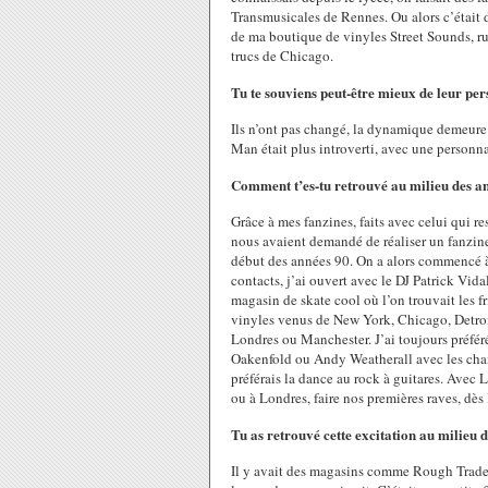
Transmusicales de Rennes. Ou alors c’était d
de ma boutique de vinyles Street Sounds, ru
trucs de Chicago.
Tu te souviens peut-être mieux de leur per
Ils n’ont pas changé, la dynamique demeure
Man était plus introverti, avec une personnal
Comment t’es-tu retrouvé au milieu des an
Grâce à mes fanzines, faits avec celui qui 
nous avaient demandé de réaliser un fanzin
début des années 90. On a alors commencé à
contacts, j’ai ouvert avec le DJ Patrick Vida
magasin de skate cool où l’on trouvait les 
vinyles venus de New York, Chicago, Detroit
Londres ou Manchester. J’ai toujours préféré
Oakenfold ou Andy Weatherall avec les cha
préférais la dance au rock à guitares. Avec L
ou à Londres, faire nos premières raves, dès 
Tu as retrouvé cette excitation au milieu 
Il y avait des magasins comme Rough Trade