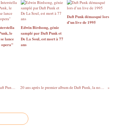
Daft Punk démasqué lors
d’un live de 1995
terstella
Edwin Birdsong, génie
Punk, le
samplé par Daft Punk et
 se lance
De La Soul, est mort à 77
e opera"
ans
Nicolas, Alain et Jacques les nouveaux Daft Punk et Pharrell Williams #Pharrell #daftpunk
20 ans après le premier album de Daft Punk, la nouvelle scène française raconte “Homework”