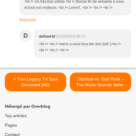
<br /> Un trés bon article.<br /> Bonne fin de semaine à vous
et tous vos visiteurs..<br /> Loren't...<br /> <br /> <br />
Répondre
D
daftworld
01/10/2010 09:13
<br /> <br /> merci a vous tous fan des daft ;)<br />
<br /> <br /> <br />
< Tron Legacy TV Spot
Stardust vs. Daft Punk –
Derezzed [HD]
The Music Sounds Better
One More Time
(Hollidayrain Mashup) >
Hébergé par Overblog
Top articles
Pages
Contact