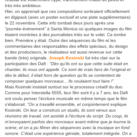
très très ambitieux.
Hier, on apprenait que ces compositions sortiraient officiellement
en digipack (avec un poster exclusif et une piste supplémentaire)
le 22 novembre. Cette info tombait deux jours après une
“journée-événement” à Santa Monica où quelques images du film
étaient montrées à des journalistes triés sur le volet. Ca tombe
bien, Première y était. Outre des séquences du film et les
commentaires des responsables des effets spéciaux, du design
et des producteurs, le réalisateur est aussi revenue sur cette
bande (très) originale.
Joseph Kosinski
fut très clair sur la
participation des Daft :
“Dès qu’ils ont su que cette suite était en
chantier, ils nous ont appelé. Ce sont de vrais fans de l’original et
dès le début, il était hors de question qu’ils se contentent de
composer quelques morceaux... Ils voulaient tout faire !”
Mais Kosinski insistait surtout sur le processus créatif du duo.
Comme pour Interstella 5555, leur film sorti il y a 7 ans, les Daft
ont voulu penser l’écriture musicale en même temps que le film
s’élaborait.
“
On a travaillé ensemble, et conjointement
explique
Kosinski.
On leur a construis un studio, ils sont venus aux
réunions de travail, ont assisté à l'écriture du script. Du coup, ils
m’envoyaient parfois des morceaux avant même que je tourne la
scène, et on a pu filmer des séquences avec la musique en fond
sonore. C’était une expérience géniale, totalement intégrée. On a