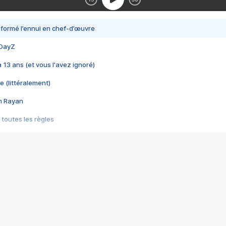
nsformé l’ennui en chef-d’œuvre
 DayZ
 a 13 ans (et vous l'avez ignoré)
e (littéralement)
im Rayan
 toutes les règles
s les jeux vidéo
us choquant de Rockstar ? - Le scandale BULLY
e plus moche de Steam
du RÊVE tourne au CAUCHEMAR
pendant 8 heures