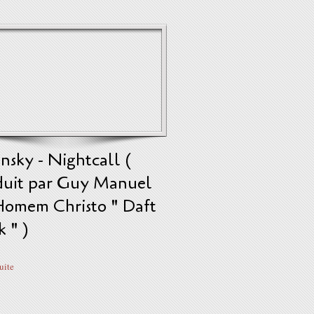
nsky - Nightcall (
duit par Guy Manuel
Homem Christo " Daft
 " )
suite