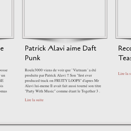
te
Patrick Alavi aime Daft
Rec
Punk
Tea
bosse
Roule3000 viens de voir que ' Vietnam ' a été
Lire la 
r un
produite par Patrick Alavi !! Son "first ever
SE
produced track on FRUITY LOOPS" d'apres Mr
is
Alavi lui-meme Il avait fait aussi tourné son titre
homas
"Party With Music" comme étant le Together 3 .
Lire la suite