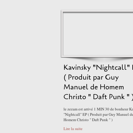
Kavinsky "Nightcall" 
( Produit par Guy
Manuel de Homem
Christo " Daft Punk " 
le zezam est arrivé 1 MIN 30 de bonheur K
"Nightcall" EP ( Produit par Guy Manuel d
Homem Christo " Daft Punk " )
Lire la suite