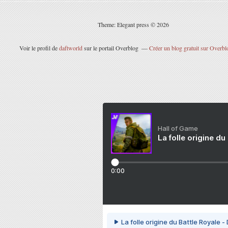
Theme: Elegant press © 2026
Voir le profil de
daftworld
sur le portail Overblog
Créer un blog gratuit sur Overbl
Hall of Game
La folle origine du
0:00
La folle origine du Battle Royale -