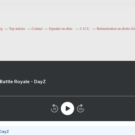
og
Top articles
Contact
Signaler un abus
C.G.U.
Rémunération en droits d'a
 Battle Royale - DayZ
 DayZ