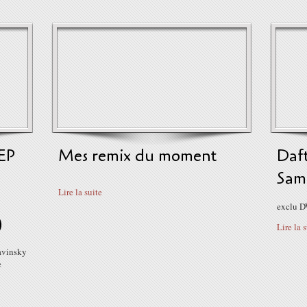
EP
Mes remix du moment
Daf
Sam
Lire la suite
exclu D
)
Lire la 
avinsky
e