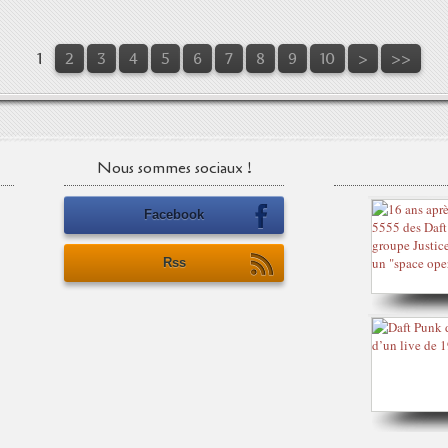
1
2
3
4
5
6
7
8
9
10
>
>>
Nous sommes sociaux !
Facebook
Rss