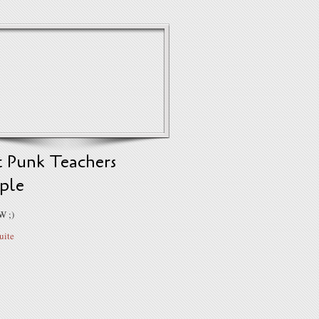
t Punk Teachers
ple
W ;)
suite