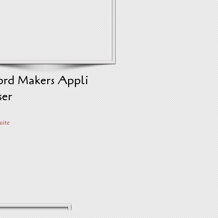
ord Makers Appli
ser
suite