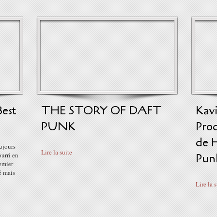
Best
THE STORY OF DAFT
Kavi
PUNK
Pro
de 
ujours
Lire la suite
urri en
Punk
remier
é mais
Lire la 