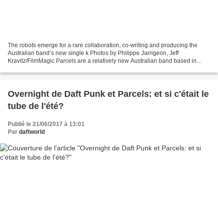
The robots emerge for a rare collaboration, co-writing and producing the
Australian band’s new single k Photos by Philippe Jarrigeon, Jeff
Kravitz/FilmMagic Parcels are a relatively new Australian band based in
Berlin who have released a handful of singles...
Overnight de Daft Punk et Parcels: et si c'était le
tube de l'été?
Publié le 21/06/2017 à 13:01
Par
daftworld