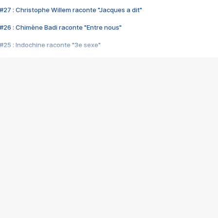
#27 : Christophe Willem raconte "Jacques a dit"
#26 : Chimène Badi raconte "Entre nous"
#25 : Indochine raconte "3e sexe"
#24 : Zaho raconte "C'est chelou"
#23 : Patrick Bruel raconte "Au café des délices"
#22 : Kyo raconte "Le chemin"
#21 : Nolwenn Leroy raconte "Cassé"
#20 : Patrick Hernandez raconte "Born to be alive"
#19 : Lorie raconte "Près de moi"
#18 : Michael Jones raconte "A nos actes manqués" (avec Jean-Jacque
#17 : Khaled raconte "Aïcha"
#16 : Corneille raconte "Parce qu'on vient de loin"