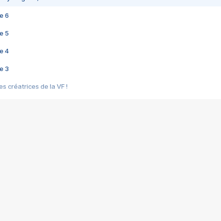
e 6
e 5
e 4
e 3
s créatrices de la VF !
e 2
e 1
e Mektoub My Love arrive enfin ! Rencontre avec Shaïn Boumedine et Sal
i : après Toni en famille
elle réalise le bouleversant Dites lui que je l'aime
ais ! Rencontre autour de Vie privée de Rebecca Zlotowski
 de Marguerite, Grave... Rencontre avec Ella Rumpf