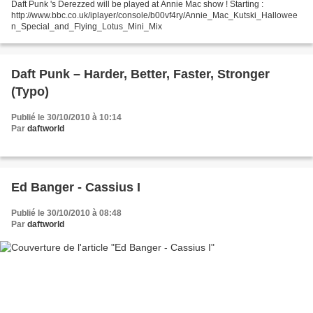
Daft Punk 's Derezzed will be played at Annie Mac show ! Starting :
http://www.bbc.co.uk/iplayer/console/b00vf4ry/Annie_Mac_Kutski_Hallowee
n_Special_and_Flying_Lotus_Mini_Mix
Daft Punk – Harder, Better, Faster, Stronger
(Typo)
Publié le 30/10/2010 à 10:14
Par
daftworld
Ed Banger - Cassius I
Publié le 30/10/2010 à 08:48
Par
daftworld