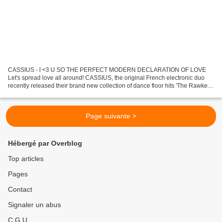
CASSIUS - I <3 U SO THE PERFECT MODERN DECLARATION OF LOVE
Let's spread love all around! CASSIUS, the original French electronic duo
recently released their brand new collection of dance floor hits 'The Rawkers
E.P.' on Ed Banger Records. To celebrate,...
Page suivante >
Hébergé par Overblog
Top articles
Pages
Contact
Signaler un abus
C.G.U.