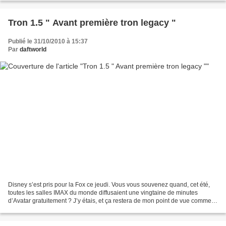
Tron 1.5 " Avant première tron legacy "
Publié le 31/10/2010 à 15:37
Par
daftworld
Disney s’est pris pour la Fox ce jeudi. Vous vous souvenez quand, cet été,
toutes les salles IMAX du monde diffusaient une vingtaine de minutes
d’Avatar gratuitement ? J’y étais, et ça restera de mon point de vue comme le
meilleur outil à bouche à oreille...