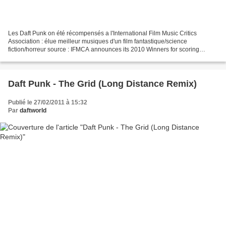
Les Daft Punk on été récompensés a l'International Film Music Critics
Association : élue meilleur musiques d'un film fantastique/science
fiction/horreur source : IFMCA announces its 2010 Winners for scoring
excellence JOHN POWELL’S HOW TO TRAIN YOUR DRAGON...
Daft Punk - The Grid (Long Distance Remix)
Publié le 27/02/2011 à 15:32
Par
daftworld