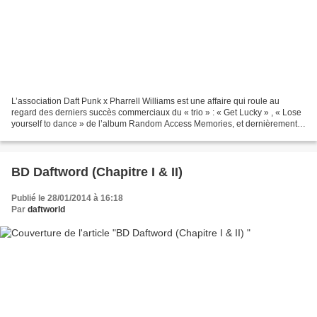
L’association Daft Punk x Pharrell Williams est une affaire qui roule au
regard des derniers succès commerciaux du « trio » : « Get Lucky » , « Lose
yourself to dance » de l’album Random Access Memories, et dernièrement,
le morceau « Gust Of Wind » tiré...
BD Daftword (Chapitre I & II)
Publié le 28/01/2014 à 16:18
Par
daftworld