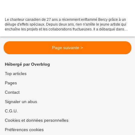
Le chanteur canadien de 27 ans a récemment enflammé Bercy grâce à un
déluge d'effets spéciaux. Depuis deux ans, rien n'arrête le jeune artiste qui
enchaîne les projets et les collaborations fructueuses. Il a débarqué dans
une sorte de gigantesque vaisseau...
Page suivante >
Hébergé par Overblog
Top articles
Pages
Contact
Signaler un abus
C.G.U.
Cookies et données personnelles
Préférences cookies