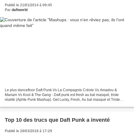
Publié le 21/01/2014 à 09:45
Par
daftworld
Le plus dancefloor Daft Punk Vs La Compagnie Créole Vs Amadou &
Mariam Vs Kool & The Gang - Daft punk est fresh au bal masqué, triste
réalité (Aphte Punk Mashup). Get Lucky, Fresh, Au bal masqué et Triste
réalité sont ici réunis pour un mashup particulièrement...
Top 10 des trucs que Daft Punk a inventé
Publié le 28/03/2018 à 17:29