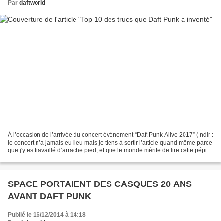
Par
daftworld
À l’occasion de l’arrivée du concert événement “Daft Punk Alive 2017” ( ndlr :
le concert n’a jamais eu lieu mais je tiens à sortir l’article quand même parce
que j'y es travaillé d’arrache pied, et que le monde mérite de lire cette pépite
de journalisme,...
SPACE PORTAIENT DES CASQUES 20 ANS
AVANT DAFT PUNK
Publié le 16/12/2014 à 14:18