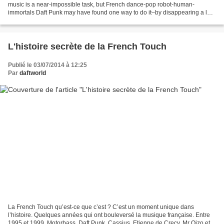
music is a near-impossible task, but French dance-pop robot-human-
immortals Daft Punk may have found one way to do it–by disappearing a lot.
Sounds paradoxical, but by taking nearly...
L'histoire secrète de la French Touch
Publié le 03/07/2014 à 12:25
Par
daftworld
La French Touch qu’est-ce que c’est ? C’est un moment unique dans
l’histoire. Quelques années qui ont bouleversé la musique française. Entre
1995 et 1999, Motorbass, Daft Punk, Cassius, Etienne de Crecy, Mr Oizo et