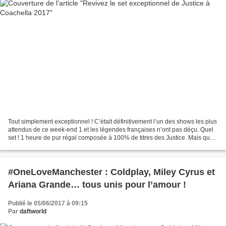
Tout simplement exceptionnel ! C’était définitivement l’un des shows les plus
attendus de ce week-end 1 et les légendes françaises n’ont pas déçu. Quel
set ! 1 heure de pur régal composée à 100% de titres des Justice. Mais quel
kiff ! Dans la foule, les...
#OneLoveManchester : Coldplay, Miley Cyrus et
Ariana Grande… tous unis pour l’amour !
Publié le 05/06/2017 à 09:15
Par
daftworld