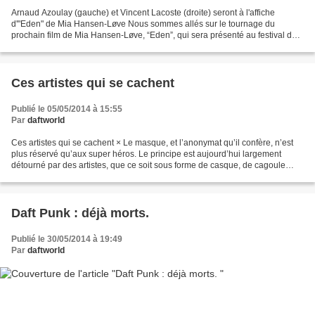
Arnaud Azoulay (gauche) et Vincent Lacoste (droite) seront à l'affiche
d'"Eden" de Mia Hansen-Løve Nous sommes allés sur le tournage du
prochain film de Mia Hansen-Løve, “Eden”, qui sera présenté au festival du
film de Toronto en septembre. La cinéaste...
Ces artistes qui se cachent
Publié le 05/05/2014 à 15:55
Par
daftworld
Ces artistes qui se cachent × Le masque, et l’anonymat qu’il confère, n’est
plus réservé qu’aux super héros. Le principe est aujourd’hui largement
détourné par des artistes, que ce soit sous forme de casque, de cagoule
voire même de personnages virtuels...
Daft Punk : déjà morts.
Publié le 30/05/2014 à 19:49
Par
daftworld