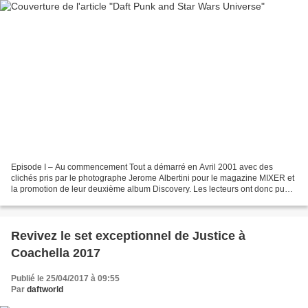
Episode I – Au commencement Tout a démarré en Avril 2001 avec des
clichés pris par le photographe Jerome Albertini pour le magazine MIXER et
la promotion de leur deuxième album Discovery. Les lecteurs ont donc pu
apercevoir les Daft Punk à genoux, encerclés...
Revivez le set exceptionnel de Justice à
Coachella 2017
Publié le 25/04/2017 à 09:55
Par
daftworld