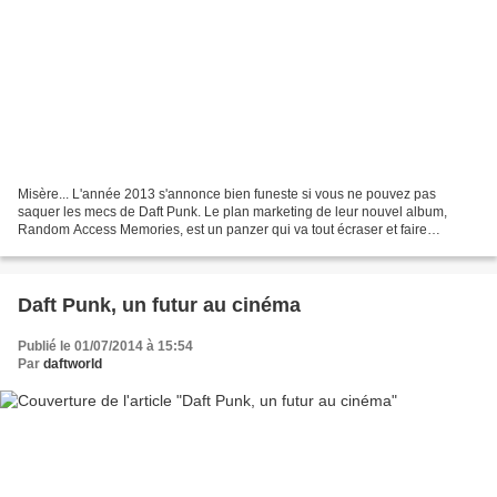
Misère... L'année 2013 s'annonce bien funeste si vous ne pouvez pas
saquer les mecs de Daft Punk. Le plan marketing de leur nouvel album,
Random Access Memories, est un panzer qui va tout écraser et faire
regretter le Gangnam Style. Je fais le pari que...
Daft Punk, un futur au cinéma
Publié le 01/07/2014 à 15:54
Par
daftworld