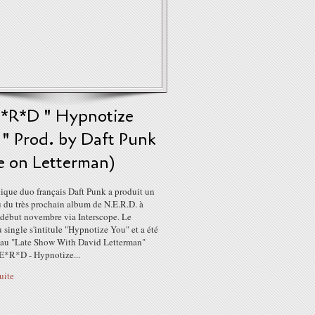
*R*D " Hypnotize
 " Prod. by Daft Punk
e on Letterman)
ique duo français Daft Punk a produit un
 du très prochain album de N.E.R.D. à
 début novembre via Interscope. Le
single s'intitule "Hypnotize You" et a été
 au "Late Show With David Letterman"
*E*R*D - Hypnotize...
suite