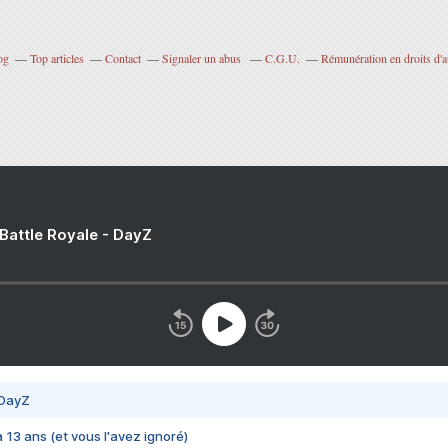
og
Top articles
Contact
Signaler un abus
C.G.U.
Rémunération en droits d'a
 Battle Royale - DayZ
 DayZ
 a 13 ans (et vous l'avez ignoré)