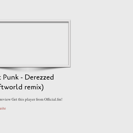
t Punk - Derezzed
ftworld remix)
review Get this player from Official.fm!
suite