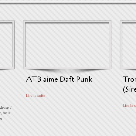
ATB aime Daft Punk
Tro
(Si
Lire la suite
a
Lire la 
chose ?
k, mais
pe