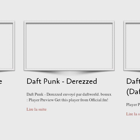
e
Daft Punk - Derezzed
Daf
(Da
Daft Punk - Derezzed envoyé par daftworld. bonux
: Player Preview Get this player from Official.fm!
Player P
Lire la suite
Lire la 