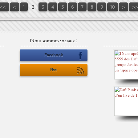
<<
<
1
2
3
4
5
6
7
8
9
10
>
>
Nous sommes sociaux !
Facebook
Rss