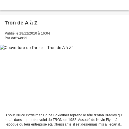
Tron de A à Z
Publié le 28/12/2010 à 16:04
Par
daftworld
B pour Bruce Boxleitner. Bruce Boxleitner reprend le rôle d’Alan Bradley qu’il
tenait dans le premier volet de TRON en 1982. Associé de Kevin Flynn à
l’époque où leur entreprise était florissante, il est désormais mis à l’écart de
toutes les décisions....