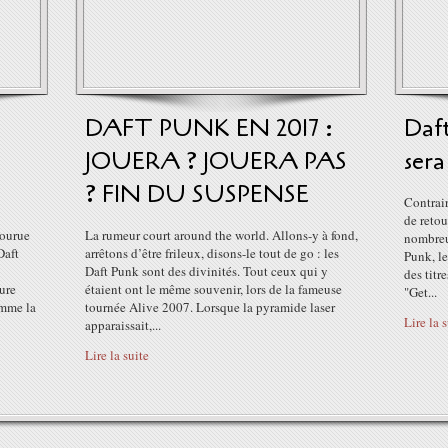
DAFT PUNK EN 2017 :
Daft
JOUERA ? JOUERA PAS
sera
? FIN DU SUSPENSE
Contrai
de retou
courue
La rumeur court around the world. Allons-y à fond,
nombreu
Daft
arrêtons d’être frileux, disons-le tout de go : les
Punk, le
Daft Punk sont des divinités. Tout ceux qui y
des tit
ure
étaient ont le même souvenir, lors de la fameuse
"Get...
omme la
tournée Alive 2007. Lorsque la pyramide laser
Lire la 
apparaissait,...
Lire la suite