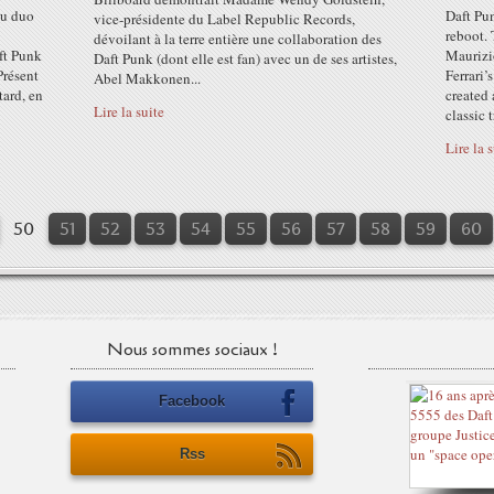
du duo
Daft Pun
vice-présidente du Label Republic Records,
reboot. 
dévoilant à la terre entière une collaboration des
aft Punk
Maurizi
Daft Punk (dont elle est fan) avec un de ses artistes,
Présent
Ferrari
Abel Makkonen...
tard, en
created 
Lire la suite
classic t
Lire la 
10
20
30
40
50
51
52
53
54
55
56
57
58
59
60
Nous sommes sociaux !
Facebook
Rss