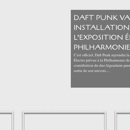
DAFT PUNK VA
INSTALLATION
L'EXPOSITION 
PHILHARMONI
C'est officiel, Daft Punk rejoindra la
Électro prévue à la Philharmonie de 
contribution du duo légendaire prend
sortie de son univers....