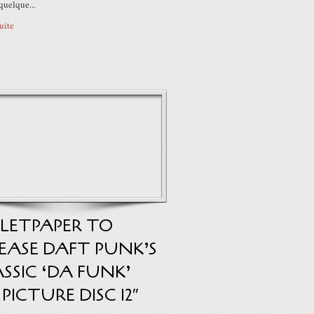
quelque...
suite
LETPAPER TO
EASE DAFT PUNK’S
SSIC ‘DA FUNK’
PICTURE DISC 12″