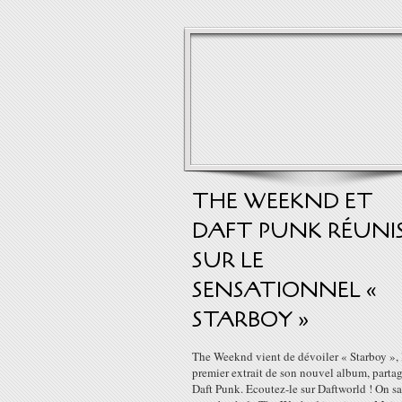
THE WEEKND ET
DAFT PUNK RÉUNI
SUR LE
SENSATIONNEL «
STARBOY »
The Weeknd vient de dévoiler « Starboy », 
premier extrait de son nouvel album, parta
Daft Punk. Ecoutez-le sur Daftworld ! On sa