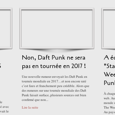
Non, Daft Punk ne sera
A éc
S
pas en tournée en 2017 !
"Sta
Wee
Une nouvelle rumeur envoyait les Daft Punk en
tournée mondiale en 2017…et non encore raté
Pun
c’est faux et franchement peu crédible. Alors que
des rumeurs sur une tournée mondiale des Daft
À chaque
Punk faisait surface, plusieurs sources ont bien
web. Au
confirmé que non...
le
monde s’
gé avec
Lire la suite
The Wee
vait le
Au pays 