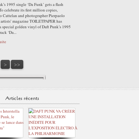
k’s 1995 single ‘Da Funk’ gets a flash
To celebrate its first million copies,
o Cattelan and photographer Pierpaolo
’s artists’ magazine TOILETPAPER has
a special golden vinyl of Daft Punk’s 1995
rack ‘Da...
suite
70
80
90
100
200
300
400
500
600
700
800
900
1000
1100
1200
1300
>
>>
Articles récents