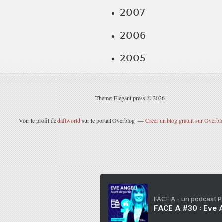
2007
2006
2005
Theme: Elegant press © 2026
Voir le profil de
daftworld
sur le portail Overblog
Créer un blog gratuit sur Overbl
FACE A - un podcast 
FACE A #30 : Eve A