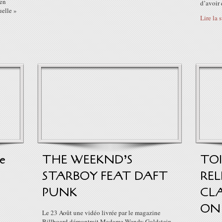
en
d’avoir 
uelle »
Lire la 
de
THE WEEKND’S
TOI
STARBOY FEAT DAFT
REL
PUNK
CLA
ON 
Le 23 Août une vidéo livrée par le magazine
Billboard démontrait Madame Wendy Goldstein,