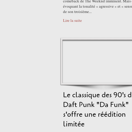
comeback de The Weeknd imminent. Mais 
évoquant la tonalité « agressive » et « sens
de son troisième...
Lire la suite
Le classique des 90's 
Daft Punk "Da Funk"
s'offre une réédition
limitée